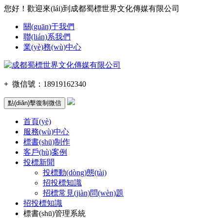
您好！歡迎來(lái)到成都蜀標世界文化傳媒有限公司
關(guān)于我們
聯(lián)系我們
業(yè)務(wù)中心
+
微信號：
18919162340
點(diǎn)擊復制微信
首頁(yè)
服務(wù)中心
標書(shū)制作
客戶(hù)案例
投標新聞
投標動(dòng)態(tài)
招投標知識
招標常見(jiàn)問(wèn)題
招投標知識
標書(shū)管理系統