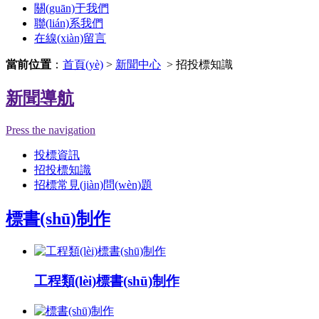
關(guān)于我們
聯(lián)系我們
在線(xiàn)留言
當前位置
：
首頁(yè)
>
新聞中心
> 招投標知識
新聞導航
Press the navigation
投標資訊
招投標知識
招標常見(jiàn)問(wèn)題
標書(shū)制作
工程類(lèi)標書(shū)制作